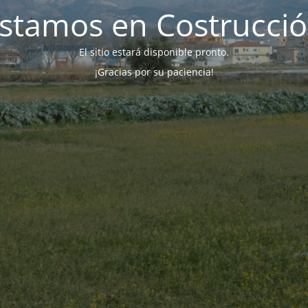
stamos en Costrucci
El sitio estará disponible pronto.
¡Gracias por su paciencia!