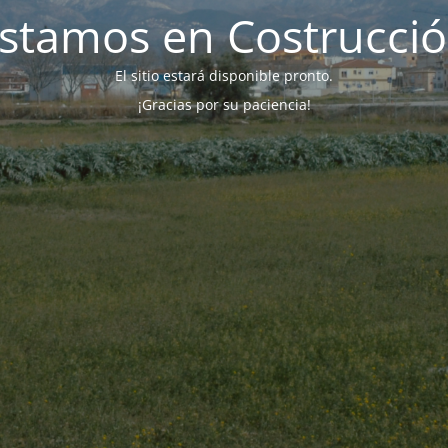
stamos en Costrucci
El sitio estará disponible pronto.
¡Gracias por su paciencia!