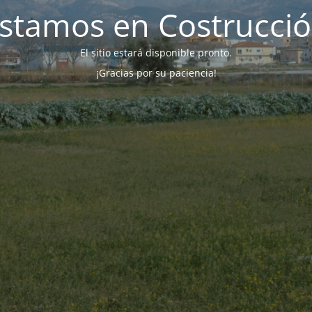
stamos en Costrucci
El sitio estará disponible pronto.
¡Gracias por su paciencia!