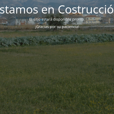
stamos en Costrucci
El sitio estará disponible pronto.
¡Gracias por su paciencia!