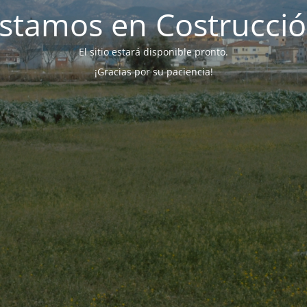
stamos en Costrucci
El sitio estará disponible pronto.
¡Gracias por su paciencia!