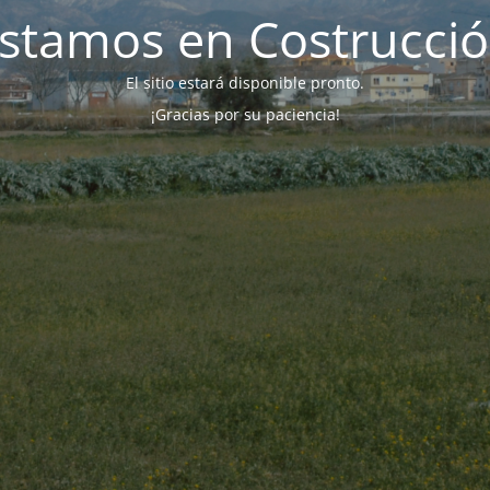
stamos en Costrucci
El sitio estará disponible pronto.
¡Gracias por su paciencia!