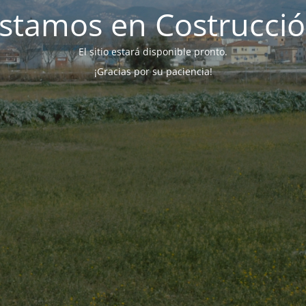
stamos en Costrucci
El sitio estará disponible pronto.
¡Gracias por su paciencia!