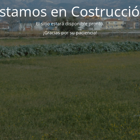
stamos en Costrucci
El sitio estará disponible pronto.
¡Gracias por su paciencia!