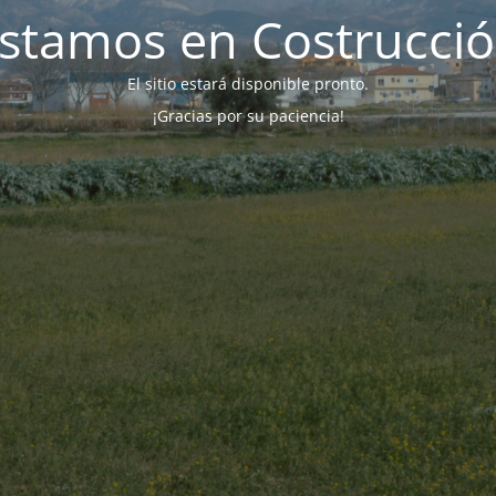
stamos en Costrucci
El sitio estará disponible pronto.
¡Gracias por su paciencia!