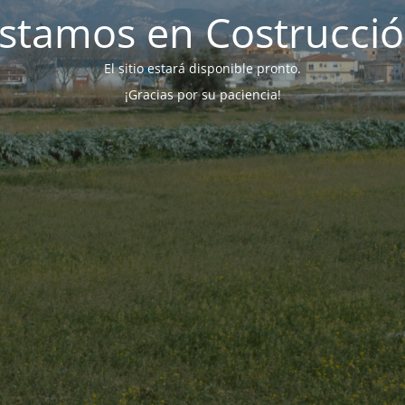
stamos en Costrucci
El sitio estará disponible pronto.
¡Gracias por su paciencia!