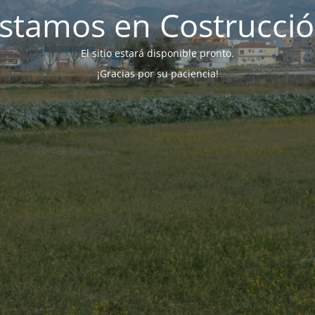
stamos en Costrucci
El sitio estará disponible pronto.
¡Gracias por su paciencia!