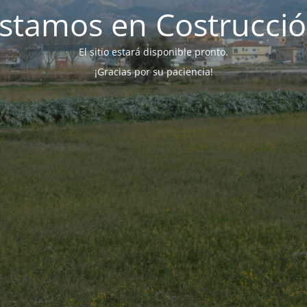
stamos en Costrucci
El sitio estará disponible pronto.
¡Gracias por su paciencia!