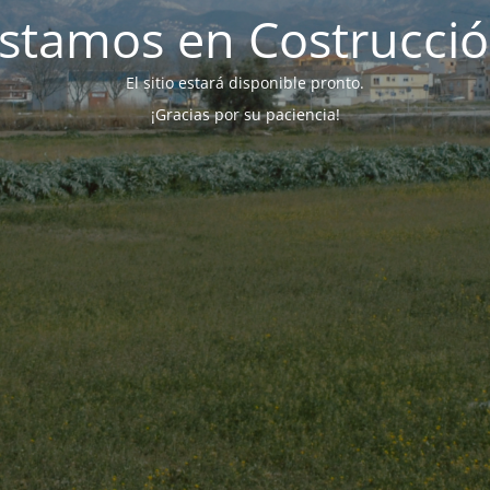
stamos en Costrucci
El sitio estará disponible pronto.
¡Gracias por su paciencia!