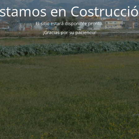
stamos en Costrucci
El sitio estará disponible pronto.
¡Gracias por su paciencia!