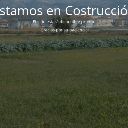
stamos en Costrucci
El sitio estará disponible pronto.
¡Gracias por su paciencia!